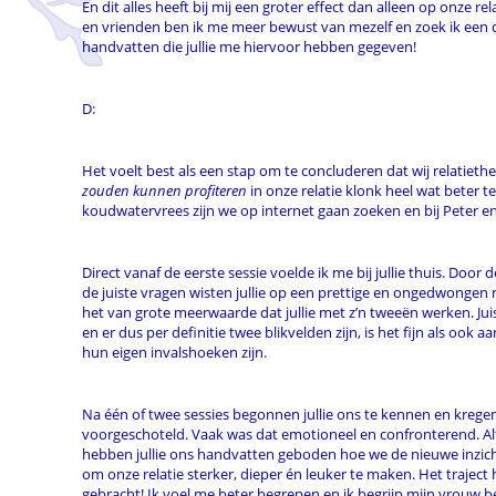
En dit alles heeft bij mij een groter effect dan alleen op onze re
en vrienden ben ik me meer bewust van mezelf en zoek ik een 
handvatten die jullie me hiervoor hebben gegeven!
D:
Het voelt best als een stap om te concluderen dat wij relatieth
zouden kunnen profiteren
in onze relatie klonk heel wat beter t
koudwatervrees zijn we op internet gaan zoeken en bij Peter e
Direct vanaf de eerste sessie voelde ik me bij jullie thuis. Door
de juiste vragen wisten jullie op een prettige en ongedwongen
het van grote meerwaarde dat jullie met z’n tweeën werken. Jui
en er dus per definitie twee blikvelden zijn, is het fijn als ook
hun eigen invalshoeken zijn.
Na één of twee sessies begonnen jullie ons te kennen en krege
voorgeschoteld. Vaak was dat emotioneel en confronterend. Altij
hebben jullie ons handvatten geboden hoe we de nieuwe inzic
om onze relatie sterker, dieper én leuker te maken. Het traject 
gebracht! Ik voel me beter begrepen en ik begrijp mijn vrouw bet