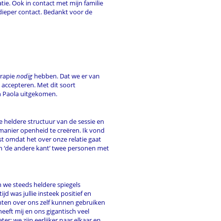
latie. Ook in contact met mijn familie
dieper contact. Bedankt voor de
erapie
nodig
hebben. Dat we er van
e accepteren. Met dit soort
n Paola uitgekomen.
 de heldere structuur van de sessie en
 manier openheid te creëren. Ik vond
st omdat het over onze relatie gaat
 aan ‘de andere kant’ twee personen met
n we steeds heldere spiegels
d was jullie insteek positief en
hten over ons zelf kunnen gebruiken
heeft mij en ons gigantisch veel
er; we zijn eerlijker naar elkaar en