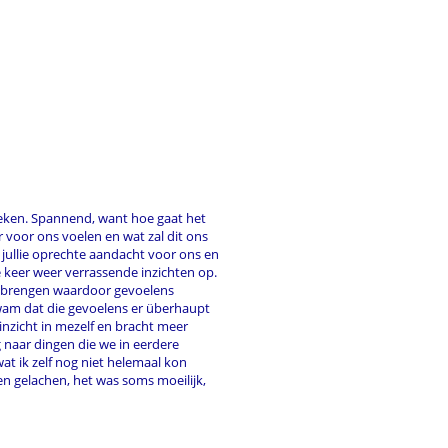
oeken. Spannend, want hoe gaat het
der voor ons voelen en wat zal dit ons
jullie oprechte aandacht voor ons en
re keer weer verrassende inzichten op.
te brengen waardoor gevoelens
kwam dat die gevoelens er überhaupt
 inzicht in mezelf en bracht meer
g naar dingen die we in eerdere
t ik zelf nog niet helemaal kon
n gelachen, het was soms moeilijk,