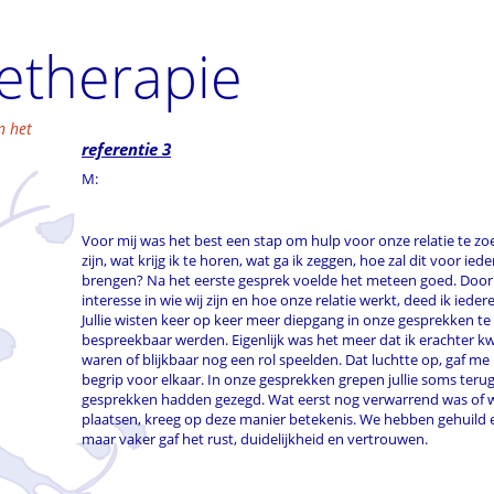
ietherapie
n het
referentie 3
M:
Voor mij was het best een stap om hulp voor onze relatie te z
zijn, wat krijg ik te horen, wat ga ik zeggen, hoe zal dit voor ie
brengen? Na het eerste gesprek voelde het meteen goed. Door 
interesse in wie wij zijn en hoe onze relatie werkt, deed ik iede
Jullie wisten keer op keer meer diepgang in onze gesprekken 
bespreekbaar werden. Eigenlijk was het meer dat ik erachter 
waren of blijkbaar nog een rol speelden. Dat luchtte op, gaf me
begrip voor elkaar. In onze gesprekken grepen jullie soms teru
gesprekken hadden gezegd. Wat eerst nog verwarrend was of wa
plaatsen, kreeg op deze manier betekenis. We hebben gehuild e
maar vaker gaf het rust, duidelijkheid en vertrouwen.